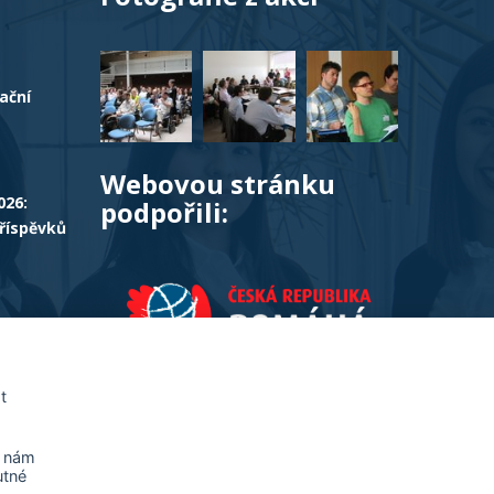
ační
Webovou stránku
026:
podpořili:
příspěvků
ČES:
ace a
t
a nám
utné