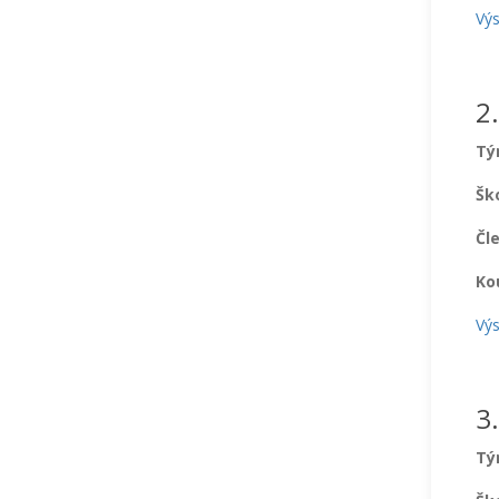
Výs
2
T
Šk
Čl
Ko
Výs
3
T