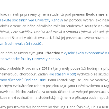
aluační návrh připravený týmem studentů pod jménem
Evaluengers s
Fakultě sociálních věd Univerzity Karlovy
byl porotou vybrán jako nejl
dložili v rámci druhého oficiálního ročníku Studentské soutěže v eval
ičová, Petr Havlíček, Denisa Kefurtová a Simona Lipková
. Vítězný 
udenní školení v oblasti evaluací, čeká jej prezentace svého návrhu n
inárodní evaluační soutěži
.
 druhém se umístil tým
Just Effective
z
Vysoké školy ekonomické v 
rodovědecké fakulty Univerzity Karlovy
.
utěž proběhla
6. prosince 2018
a týmy měly pouze 5,5 hodiny na příp
zheimerovou chorobou“. Zadání
(ke stažení v pdf)
vycházelo ze skutečn
mov důchodců Ústí nad Orlicí
. Panu řediteli Mgr. Bc. Janu Vojvodík
tečným evaluátorům tohoto projektu Mgr. Janu Hněvkovskému a Mgr. 
pravě soutěžního zadání a za ochotu účastnit se veřejné prezentace 
skuse mezi evaluačním a studentským týmem o přístupu bude nepoch
rhy posuzovaly dvě hodnotitelky doc. Ing. Dana Švihlová, PhD a RND