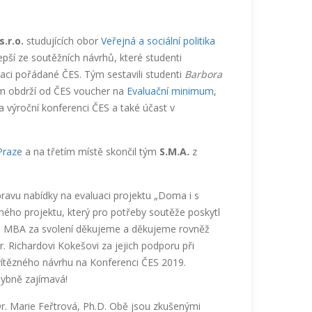
.r.o.
studujících obor
Veřejná a sociální politika
epší ze soutěžních návrhů, které studenti
uaci pořádané ČES. Tým sestavili studenti
Barbora
tým obdrží od ČES voucher na
Evaluační minimum
,
a výroční konferenci ČES a také účast v
Praze
a na třetím místě skončil tým
S.M.A.
z
ravu nabídky na evaluaci projektu „Doma i s
ého projektu, který pro potřeby soutěže poskytl
ovi, MBA za svolení děkujeme a děkujeme rovněž
Richardovi Kokešovi za jejich podporu při
vítězného návrhu na Konferenci ČES 2019.
ybně zajímavá!
r. Marie Feřtrová, Ph.D. Obě jsou zkušenými