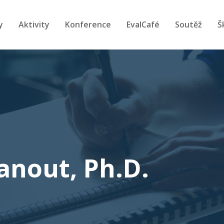
y
Aktivity
Konference
EvalCafé
Soutěž
Š
Banout, Ph.D.