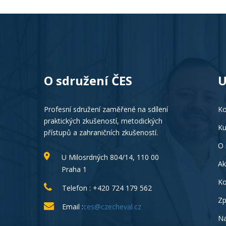
O sdružení ČES
U
Profesní sdružení zaměřené na sdílení
Ko
praktických zkušeností, metodických
Ku
přístupů a zahraničních zkušeností.
O 
U Milosrdných 804/14, 110 00
Ak
Praha 1
Ko
Telefon : +420 724 179 562
Zp
Email :
ces@czecheval.cz
Na