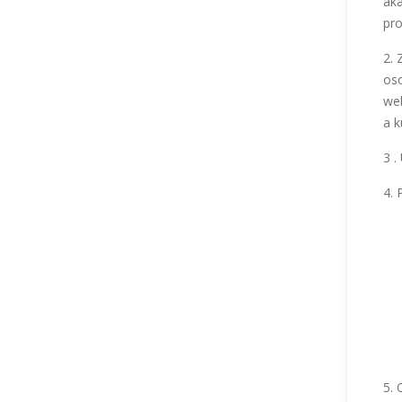
aka
pro
2. 
oso
web
a k
3 .
4. 
5. 