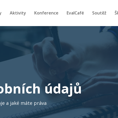
y
Aktivity
Konference
EvalCafé
Soutěž
Š
obních údajů
je a jaké máte práva