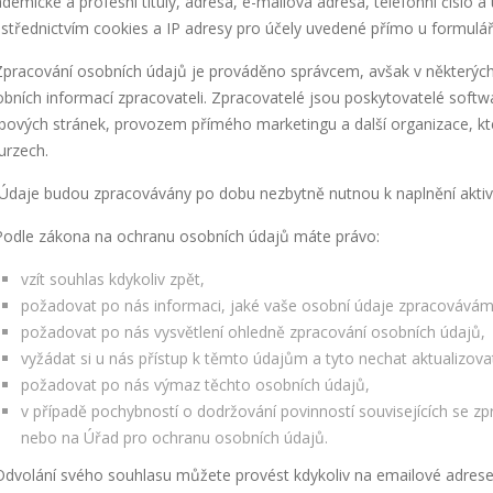
demické a profesní tituly, adresa, e-mailová adresa, telefonní číslo 
střednictvím cookies a IP adresy pro účely uvedené přímo u formulář
Zpracování osobních údajů je prováděno správcem, avšak v některýc
bních informací zpracovateli. Zpracovatelé jsou poskytovatelé softwa
ových stránek, provozem přímého marketingu a další organizace, kter
urzech.
 Údaje budou zpracovávány po dobu nezbytně nutnou k naplnění aktiv
Podle zákona na ochranu osobních údajů máte právo:
vzít souhlas kdykoliv zpět,
požadovat po nás informaci, jaké vaše osobní údaje zpracovává
požadovat po nás vysvětlení ohledně zpracování osobních údajů,
vyžádat si u nás přístup k těmto údajům a tyto nechat aktualizov
požadovat po nás výmaz těchto osobních údajů,
v případě pochybností o dodržování povinností souvisejících se z
nebo na Úřad pro ochranu osobních údajů.
Odvolání svého souhlasu můžete provést kdykoliv na emailové adres