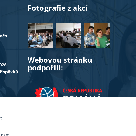
Fotografie z akcí
ační
Webovou stránku
026:
podpořili:
příspěvků
ČES:
ace a
t
a nám