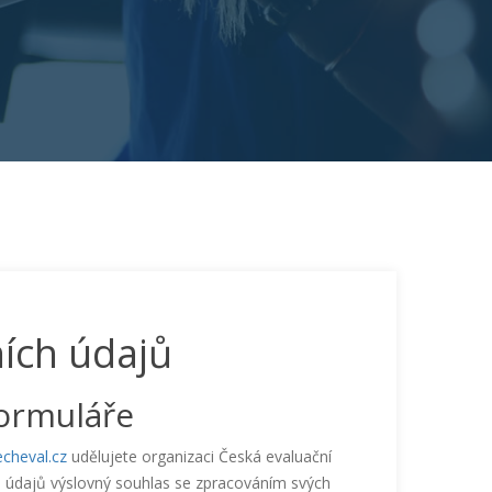
ních údajů
formuláře
cheval.cz
udělujete organizaci Česká evaluační
h údajů výslovný souhlas se zpracováním svých