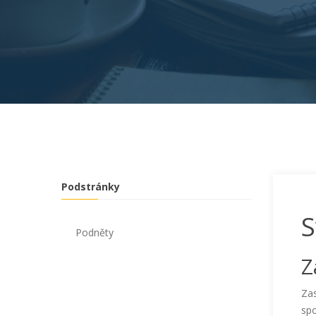
Podstránky
S
Podněty
Z
Za
spo