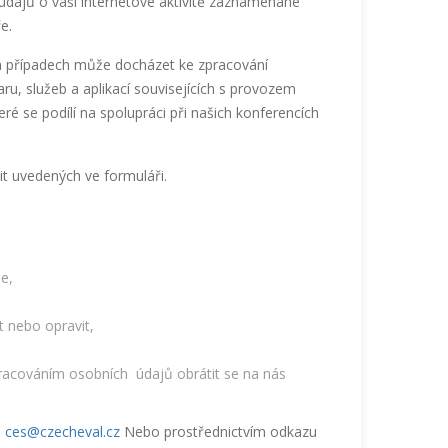
a údajů o vaší internetové aktivitě zaznamenané
e.
h případech může docházet ke zpracování
ru, služeb a aplikací souvisejících s provozem
é se podílí na spolupráci při našich konferencích
it uvedených ve formuláři.
me,
at nebo opravit,
pracováním osobních údajů obrátit se na nás
e
ces@czecheval.cz
Nebo prostřednictvím odkazu