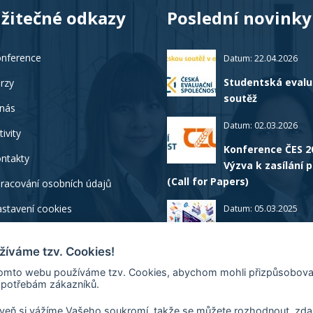
žitečné odkazy
Poslední novinky
nference
Datum: 22.04.2026
Studentská evalu
rzy
soutěž
nás
Datum: 02.03.2026
tivity
Konference ČES 2
ntakty
Výzva k zasílání 
(Call for Papers)
racování osobních údajů
stavení cookies
Datum: 05.03.2025
Proběhlá školení 
Realistická evalu
žíváme tzv. Cookies!
Tajemný kontrafaktuál
omto webu používáme tzv. Cookies, abychom mohli přizpůsobova
potřebám zákazníků.
veň si vážíme Vašeho soukromí, takže se můžete rozhodnout, zd