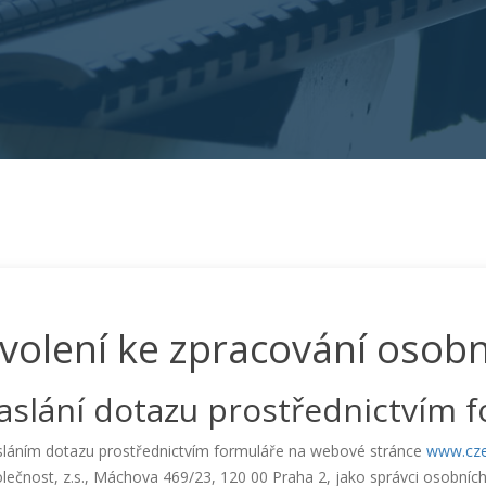
volení ke zpracování osob
aslání dotazu prostřednictvím 
sláním dotazu prostřednictvím formuláře na webové stránce
www.cze
lečnost, z.s., Máchova 469/23, 120 00 Praha 2, jako správci osobníc