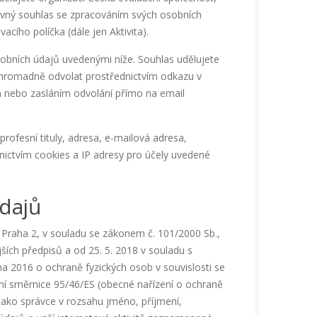
lovný souhlas se zpracováním svých osobních
cího políčka (dále jen Aktivita).
obních údajů uvedenými níže. Souhlas udělujete
 hromadně odvolat prostřednictvím odkazu v
n nebo zasláním odvolání přímo na email
ofesní tituly, adresa, e-mailová adresa,
dnictvím cookies a IP adresy pro účely uvedené
dajů
 Praha 2, v souladu se zákonem č. 101/2000 Sb.,
ích předpisů a od 25. 5. 2018 v souladu s
 2016 o ochraně fyzických osob v souvislosti se
í směrnice 95/46/ES (obecné nařízení o ochraně
jako správce v rozsahu jméno, příjmení,