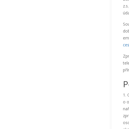
z.s
úda
Sou
dob
ema
ce
Zpr
tel
př
P
1. 
o o
nař
zpr
oso