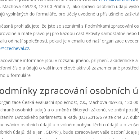
., Máchova 469/23, 120 00 Praha 2, jako správci osobních údajů výs
jů vyplněných do formuláře, pro účely uvedené u příslušného zaškrtáva
časně prohlašujete, že jste se seznámil s Podmínkami zpracování os
rovolně a máte právo jej pro každou část Aktivity samostatně nebo
ilu od naší společnosti, pokud je v emailu od naší organizace uvede
s@czecheval.cz
.
acovávané informace jsou v rozsahu jméno, příjmení, akademické a pr
efonní číslo a údajů o vaší internetové aktivitě zaznamenané prostře
ímo u formuláře.
odmínky zpracování osobních ú
Organizace Česká evaluační společnost, z.s., Máchova 469/23, 120 00
chraně osobních údajů a o změně některých zákonů, ve znění pozdějš
ízením Evropského parlamentu a Rady (EU) 2016/679 ze dne 27. dubna
acováním osobních údajů a o volném pohybu těchto údajů a o zrušen
bních údajů; dále jen „GDPR“), bude zpracovávat vaše osobní údaje 