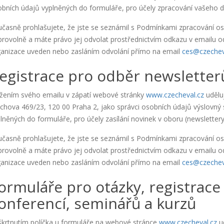
bních údajů vyplněných do formuláře, pro účely zpracování vašeho 
časně prohlašujete, že jste se seznámil s Podmínkami zpracování os
rovolně a máte právo jej odvolat prostřednictvím odkazu v emailu od
anizace uveden nebo zasláním odvolání přímo na email
ces@czechev
egistrace pro odběr newsletter
žením svého emailu v zápatí webové stránky
www.czecheval.cz
uděluj
hova 469/23, 120 00 Praha 2, jako správci osobních údajů výslovný
lněných do formuláře, pro účely zasílání novinek v oboru (newslettery
časně prohlašujete, že jste se seznámil s Podmínkami zpracování os
rovolně a máte právo jej odvolat prostřednictvím odkazu v emailu od
anizace uveden nebo zasláním odvolání přímo na email
ces@czechev
ormuláře pro otázky, registrace 
onferencí, seminářů a kurzů
krtnutím políčka u formuláře na webové stránce
www.czecheval.cz
ud