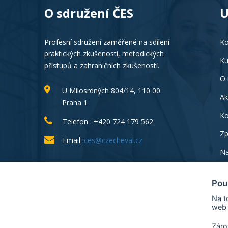
O sdružení ČES
U
Profesní sdružení zaměřené na sdílení
Ko
praktických zkušeností, metodických
Ku
přístupů a zahraničních zkušeností.
O 
U Milosrdných 804/14, 110 00
Ak
Praha 1
Ko
Telefon : +420 724 179 562
Zp
Email :
ces@czecheval.cz
Na
Pou
Na t
web 
Záro