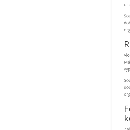
oso
Sou
dob
org
R
Vlo
Mác
vyp
Sou
dob
org
F
k
Zaš