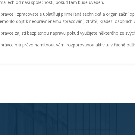
mailech od naší společnosti, pokud tam bude uveden.
Správce i zpracovatelé uplatňují přiměřená technická a organizační o
emohlo dojít k neoprávněnému zpracování, ztrátě, krádeži osobních 
Správce zajistí bezplatnou nápravu pokud využijete některého ze svýc
Správce má právo namítnout vámi rozporovanou aktivitu v řádně od