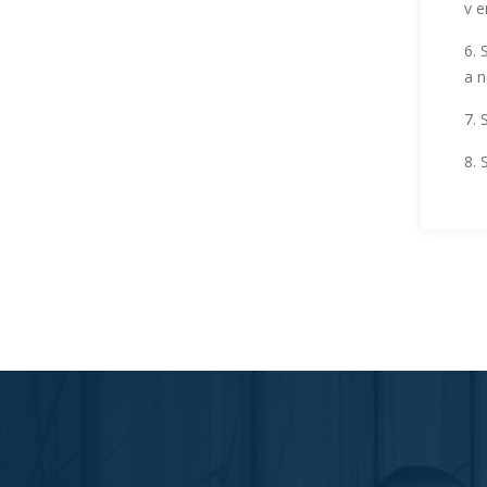
v e
6. 
a n
7. 
8. 