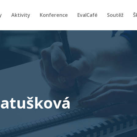
y
Aktivity
Konference
EvalCafé
Soutěž
Š
Matušková